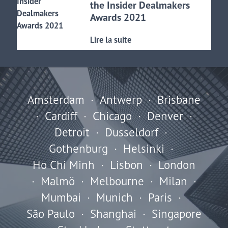
the Insider Dealmakers
Awards 2021
Lire la suite
Amsterdam
·
Antwerp
·
Brisbane
·
Cardiff
·
Chicago
·
Denver
·
Detroit
·
Dusseldorf
·
Gothenburg
·
Helsinki
·
Ho Chi Minh
·
Lisbon
·
London
·
Malmö
·
Melbourne
·
Milan
·
Mumbai
·
Munich
·
Paris
·
São Paulo
·
Shanghai
·
Singapore