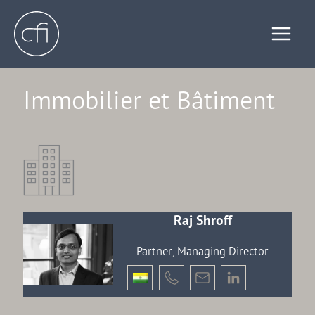
Skip
to
content
Immobilier et Bâtiment
Raj Shroff
Partner, Managing Director