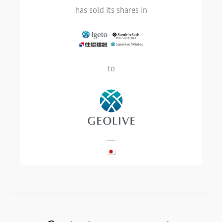
has sold its shares in
Sumitomo Forestry, a Japanese leader in
the sustainable, wood-based industries,
has sold its shares in Igeto, Sumirin Sash,
to
Jyukyo, and Sumikyo Wintec to Geolive
Group
LIRE LA SUITE