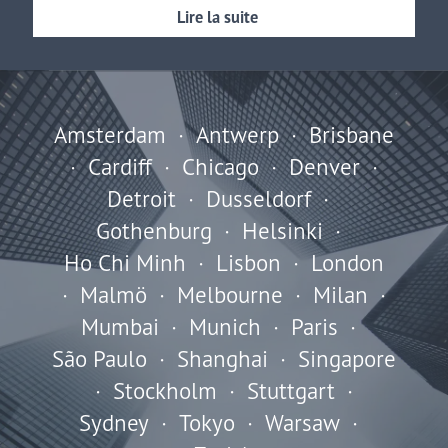
Lire la suite
Amsterdam
·
Antwerp
·
Brisbane
·
Cardiff
·
Chicago
·
Denver
·
Detroit
·
Dusseldorf
·
Gothenburg
·
Helsinki
·
Ho Chi Minh
·
Lisbon
·
London
·
Malmö
·
Melbourne
·
Milan
·
Mumbai
·
Munich
·
Paris
·
São Paulo
·
Shanghai
·
Singapore
·
Stockholm
·
Stuttgart
·
Sydney
·
Tokyo
·
Warsaw
·