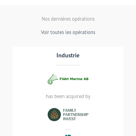
Nos dernières opérations
Voir toutes les opérations
Transaction details
Industrie
has been acquired by
Gothenburg-based Fläkt Marine AB has
been acquired by FPI Group
LIRE LA SUITE